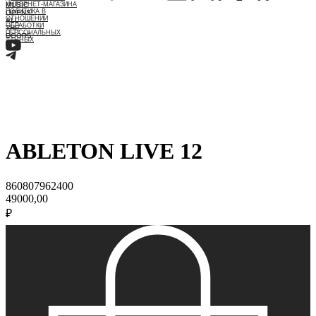
MUSIC
ИНТЕРНЕТ-МАГАЗИНА
ПОЛИТИКА В
OPENS
ОТНОШЕНИИ
ALL
ОБРАБОТКИ
THE
ПЕРСОНАЛЬНЫХ
DOORS
ДАННЫХ
ABLETON LIVE 12
860807962400
49000,00
₽